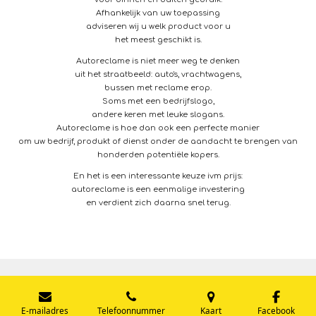
Afhankelijk van uw toepassing
adviseren wij u welk product voor u
het meest geschikt is.
Autoreclame is niet meer weg te denken
uit het straatbeeld: auto's, vrachtwagens,
bussen met reclame erop.
Soms met een bedrijfslogo,
andere keren met leuke slogans.
Autoreclame is hoe dan ook een perfecte manier
om uw bedrijf, produkt of dienst onder de aandacht te brengen van
honderden potentiële kopers.
En het is een interessante keuze ivm prijs:
autoreclame is een eenmalige investering
en verdient zich daarna snel terug.
© 2020 - 2026 Artwolfstudio
E-mailadres
Telefoonnummer
Kaart
Facebook
Powered by
JouwWeb