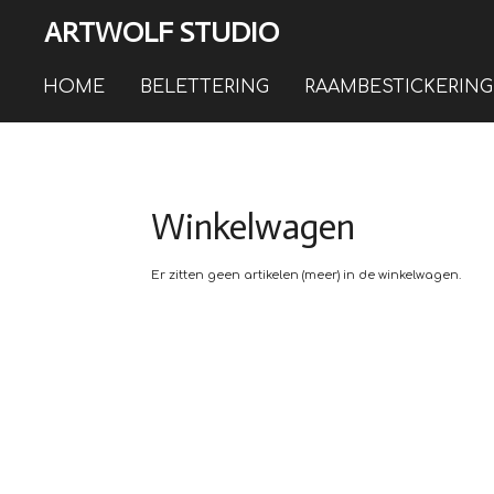
Ga
ARTWOLF STUDIO
direct
naar
de
HOME
BELETTERING
RAAMBESTICKERING
hoofdinhoud
Winkelwagen
Er zitten geen artikelen (meer) in de winkelwagen.