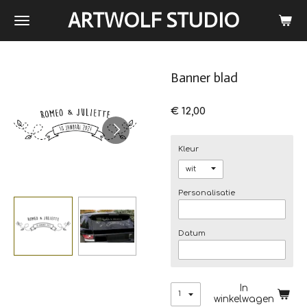
Ga
ARTWOLF STUDIO
direct
naar
de
hoofdinhoud
Banner blad
€ 12,00
Kleur
Personalisatie
Datum
In
winkelwagen