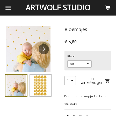
Ga
ARTWOLF STUDIO
direct
naar
de
hoofdinhoud
Bloempjes
€ 6,50
Kleur
In
winkelwagen
Formaat bloempje 2 x 2 cm
104 stuks