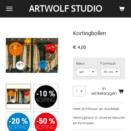
Ga
ARTWOLF STUDIO
direct
naar
de
hoofdinhoud
Kortingbollen
€ 4,00
Kleur
Formaat
In
winkelwagen
Heel zichtbaar en duidelijk!
Verkrijgbaar in diverse kleuren
en formaten.